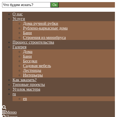
О нас
Услуги
Дома ручной рубки
Рублено-каркасные дома
Бани
Строения из минибруса
Процесс строительства
Галерея
Дома
Бани
Беседки
Садовая мебель
Лестницы
Интерьеры
Как заказать?
Типовые проекты
Уголок мастера
ru
en
Меню
Поиск